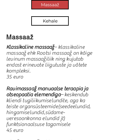
Massaaž
Kehale
Massaaž
Klassikaline massaaž
– klassikaline
massaaž ehk Rootsi massaaž on kõige
levinum massaažiliik ning kujutab
endast erinevate liigutuste ja võtete
kompleksi.
35 euro
Ravimassaaž manuaalse teraapia ja
otseopaatia elemendiga
– keskendub
kliendi tugiliikumiselundite, aga ka
teiste organsüsteemide(seedeelundid,
hingamiselundid,südame-
veresoonkonna elundid jt)
funktsionaalsuse tagamisele
45 euro