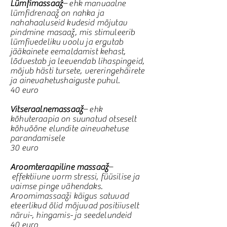
Lümfimassaaž
– ehk manuaalne
lümfidrenaaž on nahka ja
nahahaaluseid kudesid mõjutav
pindmine masaaž, mis stimuleerib
lümfivedeliku voolu ja ergutab
jääkainete eemaldamist kehast,
lõdvestab ja leevendab lihaspingeid,
mõjub hästi tursete, vereringehäirete
ja ainevahetushaiguste puhul.
40 euro
Vitseraalnemassaaž
– ehk
kõhuteraapia on suunatud otseselt
kõhuõõne elundite ainevahetuse
parandamisele
30 euro
Aroomteraapiline massaaž
–
effektiivne vorm stressi, füüsilise ja
vaimse pinge vähendaks.
Aroomimassaaži käigus satuvad
eteerlikud õlid mõjuvad positiivselt
närvi-, hingamis- ja seedelundeid
40 euro