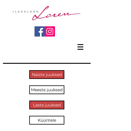
Naiste juuksed
Meeste juuksed
Laste juuksed
Küüntele