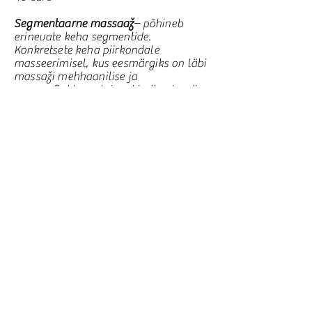
Segmentaarne massaaž
– põhineb
erinevate keha segmentide.
Konkretsete keha piirkondale
masseerimisel, kus eesmärgiks on läbi
massaži mehhaanilise ja
neuroreflektorse toime kindla elundi
talituse mõjutamine
35 euro
Reiki massaaž
– reiki tegija on
universaalse tervendava energia
vahendaja. Reiki annab energiat,
taastab elujõudu, tegeleb probleemide
ja muredega väga mitmel tasandil.
Reikienergia aitab ka puhastuda
negatiivsetest energiatest ja tuua ellu
rohkem armastust ja rõõmu
35 euro