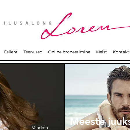
Esileht
Teenused
Online broneerimine
Meist
Kontakt
Meeste juuk
Vaadata