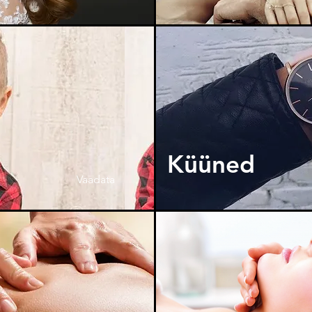
Küüned
Vaadata